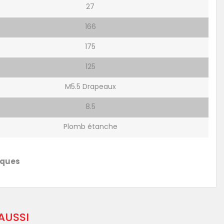
27
166
175
125
M5.5 Drapeaux
8.5
Plomb étanche
iques
AUSSI