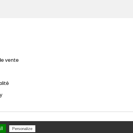
de vente
alité
y
ll
Personalize