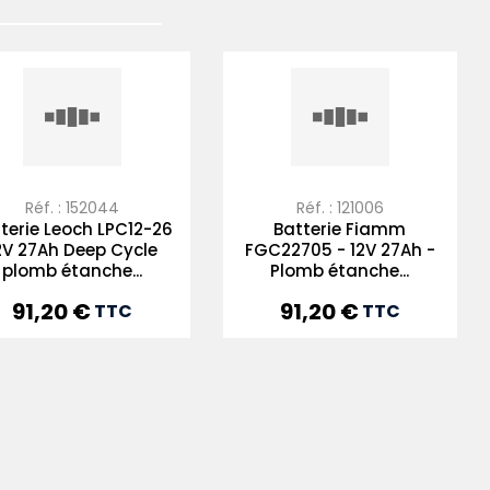
Réf. : 152044
Réf. : 121006
terie Leoch LPC12-26
Batterie Fiamm
2V 27Ah Deep Cycle
FGC22705 - 12V 27Ah -
plomb étanche...
Plomb étanche...
91,20 €
91,20 €
Prix
Prix
TTC
TTC