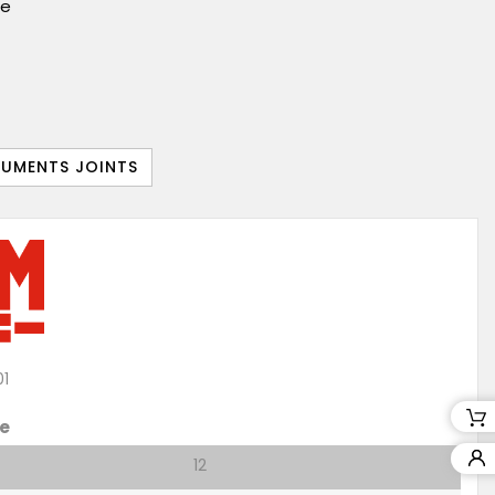
le
UMENTS JOINTS
01
e
12