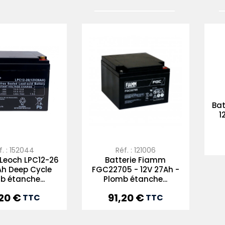
Bat
1
f. : 152044
Réf. : 121006
 Leoch LPC12-26
Batterie Fiamm
Ah Deep Cycle
FGC22705 - 12V 27Ah -
b étanche...
Plomb étanche...
,20 €
91,20 €
x
Prix
TTC
TTC