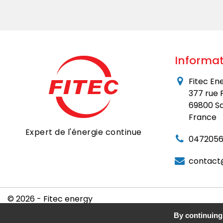
Informat
Fitec En
377 rue 
69800 Sa
France
Expert de l'énergie continue
0472056
contact
© 2026 - Fitec energy
By continuing 