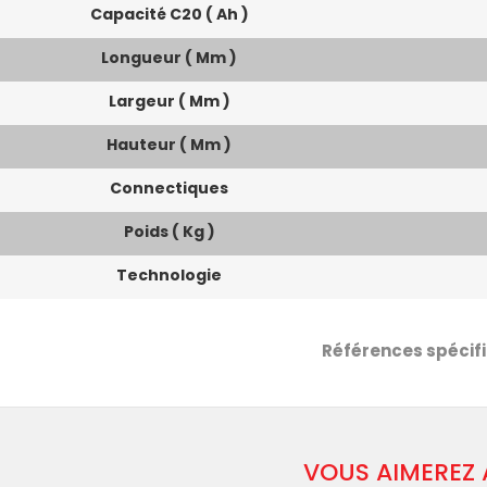
Capacité C20 ( Ah )
Longueur ( Mm )
Largeur ( Mm )
Hauteur ( Mm )
Connectiques
Poids ( Kg )
Technologie
Références spécif
VOUS AIMEREZ 