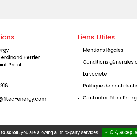
ions
Liens Utiles
ergy
Mentions légales
Ferdinand Perrier
Conditions générales 
int Priest
La société
818
Politique de confidenti
Contacter Fitec Energ
@fitec-energy.com
to scroll,
you are allowing all third-party services
✓ OK, accept a