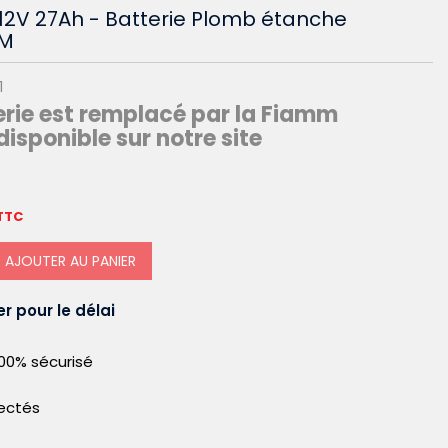
12V 27Ah - Batterie Plomb étanche
GM
1
erie est remplacé par la Fiamm
isponible sur notre site
TTC
AJOUTER AU PANIER
r pour le délai
00% sécurisé
pectés