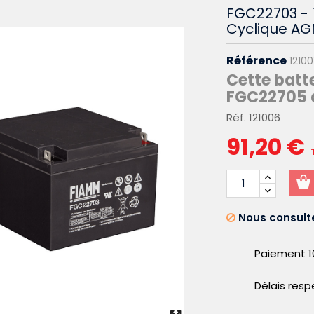
FGC22703 - 
Cyclique A
Référence
12100
Cette batt
FGC22705 d
Réf. 121006
91,20 €
Nous consulte
Paiement 1
Délais res