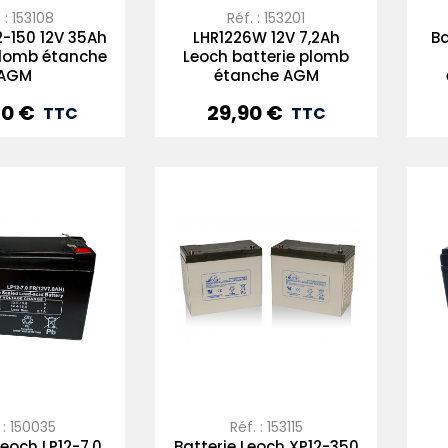
 : 153108
Réf. : 153201
2-150 12V 35Ah
LHR1226W 12V 7,2Ah
Ba
plomb étanche
Leoch batterie plomb
AGM
étanche AGM
60 €
29,90 €
Prix
TTC
TTC
 : 150035
Réf. : 153115
Leoch LP12-7.0
Batterie Leoch XP12-350