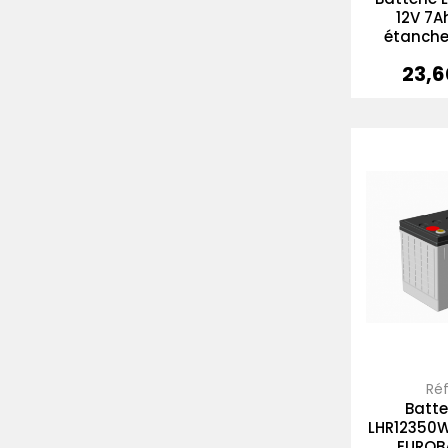
12V 7A
étanche
23,6
Prix
Réf.
Batte
LHR12350W
EUROBA