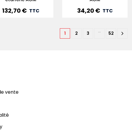
132,70 €
34,20 €
Prix
Prix
TTC
TTC
…
1
2
3
52
de vente
alité
y