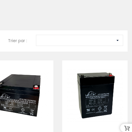
Trier par :
