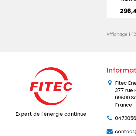
296,
Prix
Affichage 1-12
Informat
Fitec En
377 rue 
69800 Sa
France
Expert de l'énergie continue
0472056
contact