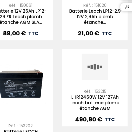
Réf. : 150061
Réf. : 151020
tterie 12V 26Ah LP12-
Batterie Leoch LP12-2.9
26 FR Leoch plomb
12V 2,9Ah plomb
étanche AGM SLA...
étanche...
89,00 €
21,00 €
Prix
Prix
TTC
TTC
Réf. : 153215
LHR12460W 12V 127Ah
Leoch batterie plomb
étanche AGM
490,80 €
Prix
TTC
Réf. : 153202
Batterie LEOCH