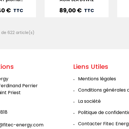
40 €
89,00 €
Prix
TTC
TTC
 de 622 article(s)
ions
Liens Utiles
ergy
Mentions légales
Ferdinand Perrier
Conditions générales 
int Priest
La société
818
Politique de confidenti
Contacter Fitec Energ
@fitec-energy.com