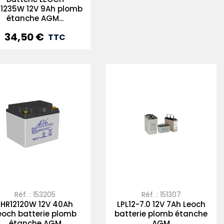
R1235W 12V 9Ah plomb
étanche AGM...
34,50 €
Prix
TTC
Réf. : 153205
Réf. : 151307
LHR12120W 12V 40Ah
LPL12-7.0 12V 7Ah Leoch
eoch batterie plomb
batterie plomb étanche
étanche AGM
AGM