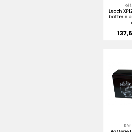
Réf.
Leoch XP1
batterie 
137,
Prix
Réf.
Batterie 