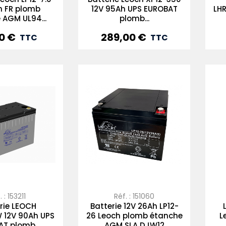
h FR plomb
12V 95Ah UPS EUROBAT
LH
 AGM UL94...
plomb...
0 €
289,00 €
Prix
TTC
TTC
 : 153211
Réf. : 151060
rie LEOCH
Batterie 12V 26Ah LP12-
 12V 90Ah UPS
26 Leoch plomb étanche
L
T plomb...
AGM SLA DJW12