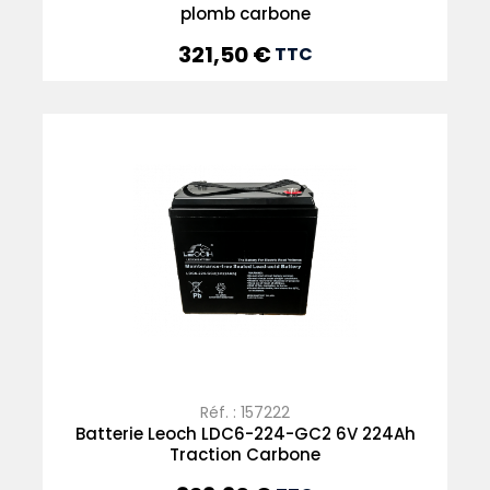
plomb carbone
321,50 €
Prix
TTC
Réf. : 157222
Batterie Leoch LDC6-224-GC2 6V 224Ah
Traction Carbone