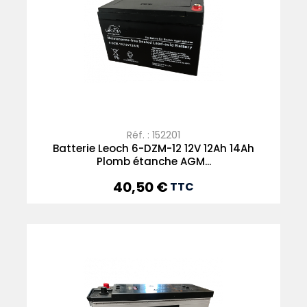
Réf. : 152201
Batterie Leoch 6-DZM-12 12V 12Ah 14Ah
Plomb étanche AGM...
40,50 €
Prix
TTC