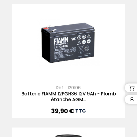
Réf. : 120106
Batterie FIAMM 12FGH36 12V 9Ah - Plomb
étanche AGM...
39,90 €
Prix
TTC