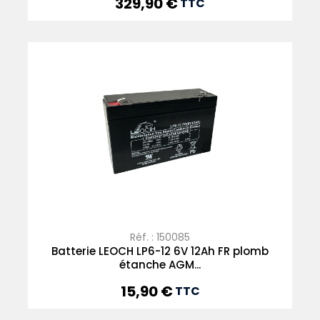
329,90 €
Prix
TTC
Réf. : 150085
Batterie LEOCH LP6-12 6V 12Ah FR plomb
étanche AGM...
15,90 €
Prix
TTC