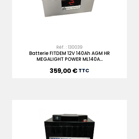
Réf. : 130039
Batterie FITDEM 12V 140Ah AGM HR
MEGALIGHT POWER ML140A...
359,00 €
Prix
TTC