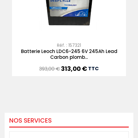
Réf. : 157321
Batterie Leoch LDC6-245 6V 245Ah Lead
Carbon plomb...
313,00 €
Prix
Prix
TTC
393,00 €
de
base
NOS SERVICES