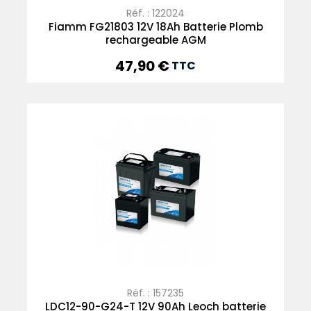
Réf. : 122024
Fiamm FG21803 12V 18Ah Batterie Plomb
rechargeable AGM
47,90 €
Prix
TTC
Réf. : 157235
LDC12-90-G24-T 12V 90Ah Leoch batterie