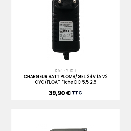
Réf. : 211011
CHARGEUR BATT PLOMB/GEL 24V 1A v2
CYC/FLOAT Fiche DC 5.5 2.5
39,90 €
Prix
TTC