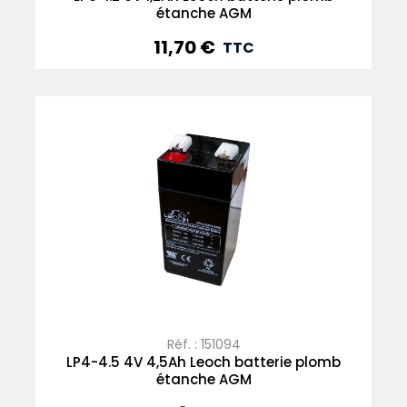
étanche AGM
11,70 €
Prix
TTC
Réf. : 151094
LP4-4.5 4V 4,5Ah Leoch batterie plomb
étanche AGM