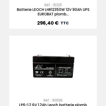
Réf. : 153211
Batterie LEOCH LHR12350W 12V 90Ah UPS
EUROBAT plomb...
296,40 €
Prix
TTC
Réf. : 151099
LP6-1.2 6V 1,2Ah Leoch batterie plomb