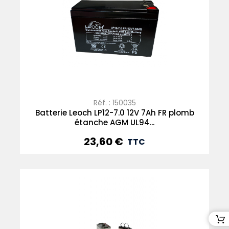
Réf. : 150035
Batterie Leoch LP12-7.0 12V 7Ah FR plomb
étanche AGM UL94...
23,60 €
Prix
TTC