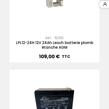
Réf. : 151310
LPL12-24H 12V 24Ah Leoch batterie plomb
étanche AGM
109,00 €
Prix
TTC