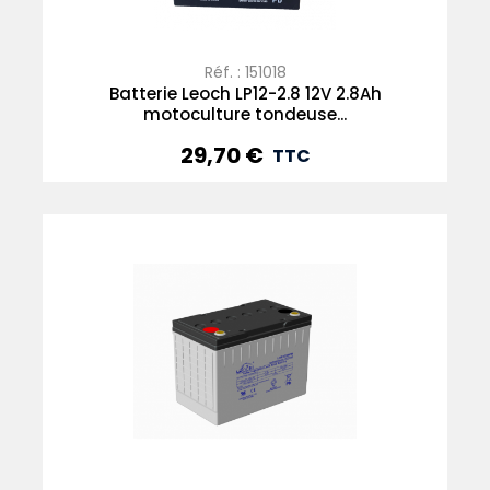
Réf. : 151018
Batterie Leoch LP12-2.8 12V 2.8Ah
motoculture tondeuse...
29,70 €
Prix
TTC