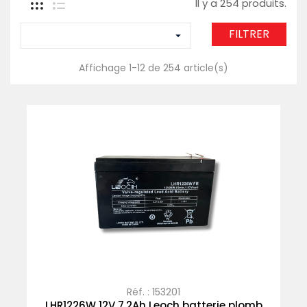
Il y a 254 produits.
FILTRER

Affichage 1-12 de 254 article(s)
Réf. : 153201
LHR1226W 12V 7,2Ah Leoch batterie plomb