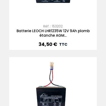
Réf. : 153202
Batterie LEOCH LHR1235W 12V 9Ah plomb
étanche AGM...
34,50 €
Prix
TTC