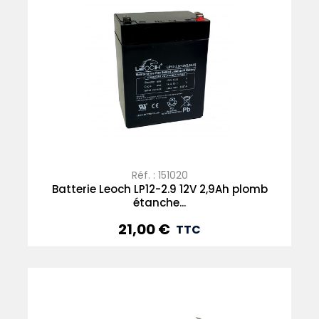
Réf. : 151020
Batterie Leoch LP12-2.9 12V 2,9Ah plomb
étanche...
21,00 €
Prix
TTC