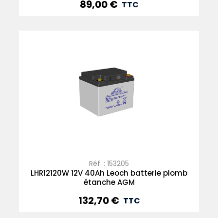
89,00 €
Prix
TTC
Réf. : 153205
LHR12120W 12V 40Ah Leoch batterie plomb
étanche AGM
132,70 €
Prix
TTC