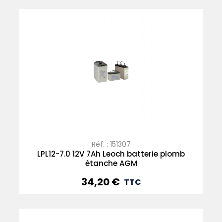
Réf. : 151307
LPL12-7.0 12V 7Ah Leoch batterie plomb
étanche AGM
34,20 €
Prix
TTC