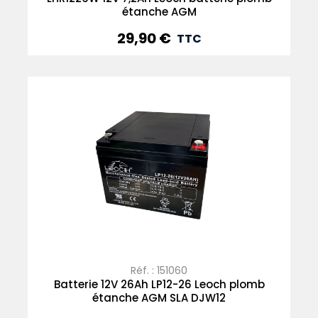
étanche AGM
29,90 €
Prix
TTC
Réf. : 151060
Batterie 12V 26Ah LP12-26 Leoch plomb
étanche AGM SLA DJW12