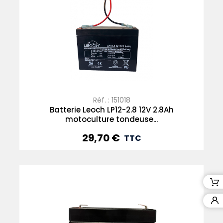
Réf. : 151018
Batterie Leoch LP12-2.8 12V 2.8Ah
motoculture tondeuse...
29,70 €
Prix
TTC