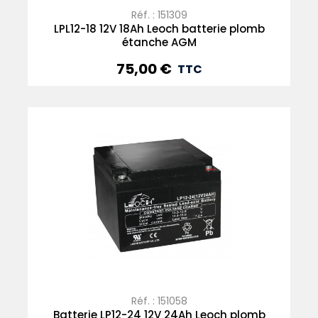
Réf. : 151309
LPL12-18 12V 18Ah Leoch batterie plomb
étanche AGM
75,00 €
Prix
TTC
Réf. : 151058
Batterie LP12-24 12V 24Ah Leoch plomb