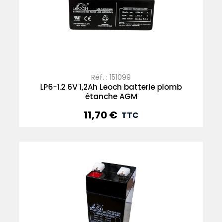
Réf. : 151099
LP6-1.2 6V 1,2Ah Leoch batterie plomb
étanche AGM
11,70 €
Prix
TTC