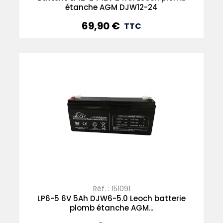
étanche AGM DJW12-24
69,90 €
Prix
TTC
Réf. : 151091
LP6-5 6V 5Ah DJW6-5.0 Leoch batterie
plomb étanche AGM...