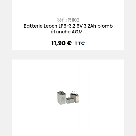
Réf. : 151102
Batterie Leoch LP6-3.2 6V 3,2Ah plomb
étanche AGM...
11,90 €
Prix
TTC