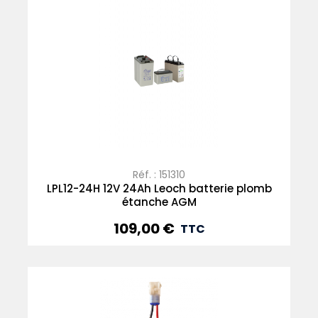
Réf. : 151310
LPL12-24H 12V 24Ah Leoch batterie plomb
étanche AGM
109,00 €
Prix
TTC