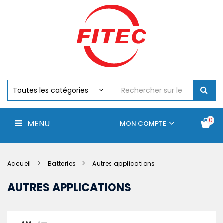
Batteries
MENU
Piles
Chargeurs
Et
Testeurs
Assemblages
Accus
Perceuse,
Visseuse
Et
0
MENU
Batteries
MON COMPTE
Électroportatifs
Accueil
Contactez-
La
nous
société
Accueil
Batteries
Autres applications
AUTRES APPLICATIONS