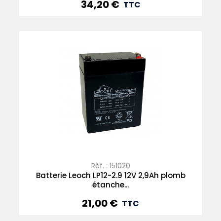
34,20 €
Prix
TTC
Réf. : 151020
Batterie Leoch LP12-2.9 12V 2,9Ah plomb
étanche...
21,00 €
Prix
TTC