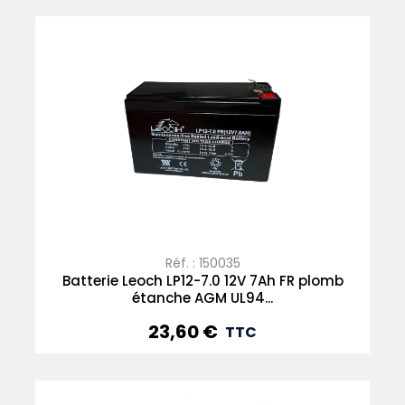
Réf. : 150035
Batterie Leoch LP12-7.0 12V 7Ah FR plomb
étanche AGM UL94...
23,60 €
Prix
TTC