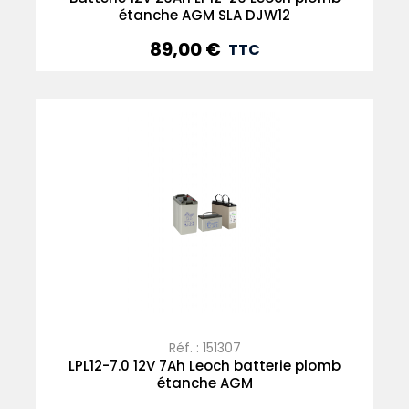
étanche AGM SLA DJW12
89,00 €
Prix
TTC
Réf. : 151307
LPL12-7.0 12V 7Ah Leoch batterie plomb
étanche AGM