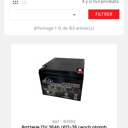
Il y a 153 produits.
FILTRER

Affichage 1-12 de 153 article(s)
Réf. : 151060
Batterie 12V 26Ah LP12-26 Leoch plomb