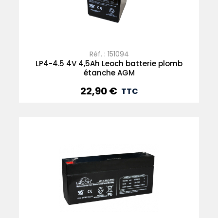
Réf. : 151094
LP4-4.5 4V 4,5Ah Leoch batterie plomb
étanche AGM
22,90 €
Prix
TTC