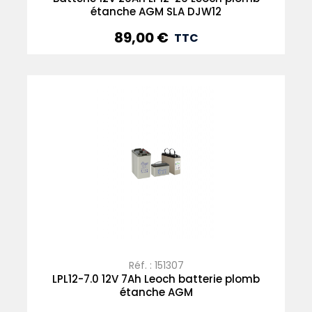
étanche AGM SLA DJW12
89,00 €
Prix
TTC
Réf. : 151307
LPL12-7.0 12V 7Ah Leoch batterie plomb
étanche AGM