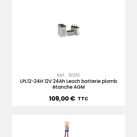
Réf. : 151310
LPL12-24H 12V 24Ah Leoch batterie plomb
étanche AGM
109,00 €
Prix
TTC