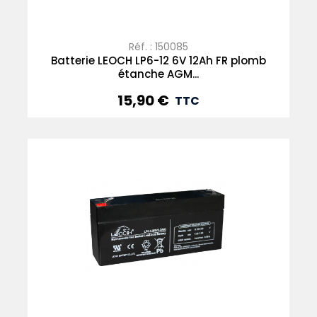
Réf. : 150085
Batterie LEOCH LP6-12 6V 12Ah FR plomb
étanche AGM...
15,90 €
Prix
TTC