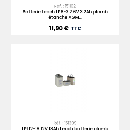
Réf. : 151102
Batterie Leoch LP6-3.2 6V 3,2Ah plomb
étanche AGM...
11,90 €
Prix
TTC
Réf. : 151309
LPL12-18 12V 18Ah Leoch batterie plomb