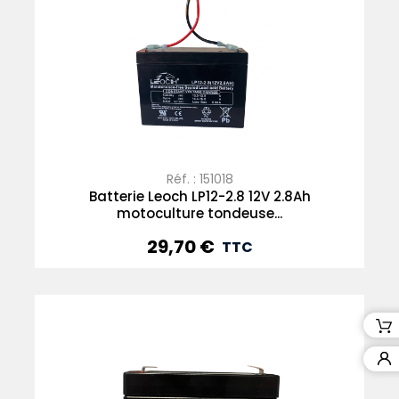
Réf. : 151018
Batterie Leoch LP12-2.8 12V 2.8Ah
motoculture tondeuse...
29,70 €
Prix
TTC