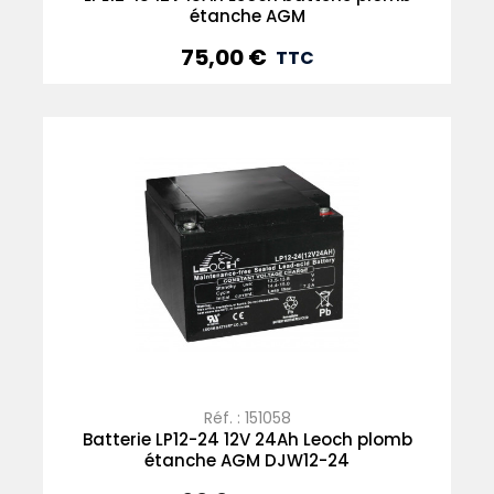
étanche AGM
75,00 €
Prix
TTC
Réf. : 151058
Batterie LP12-24 12V 24Ah Leoch plomb
étanche AGM DJW12-24