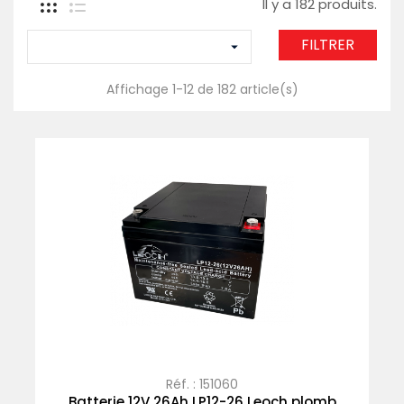
Il y a 182 produits.
FILTRER

Affichage 1-12 de 182 article(s)
Réf. : 151060
Batterie 12V 26Ah LP12-26 Leoch plomb