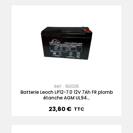
Réf. : 150035
Batterie Leoch LP12-7.0 12V 7Ah FR plomb
étanche AGM UL94...
23,60 €
Prix
TTC