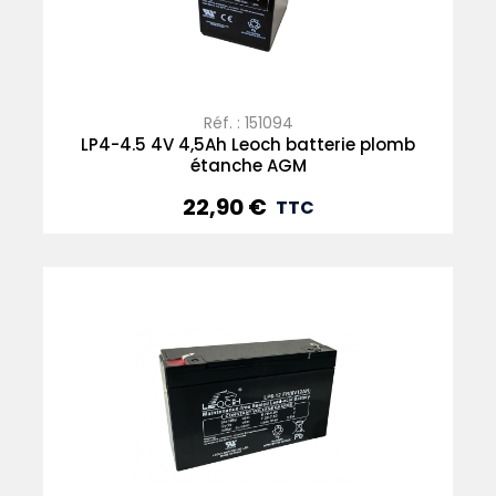
Réf. : 151094
LP4-4.5 4V 4,5Ah Leoch batterie plomb
étanche AGM
22,90 €
Prix
TTC