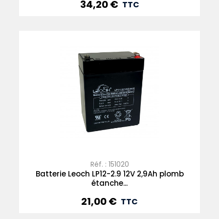
34,20 €
Prix
TTC
Réf. : 151020
Batterie Leoch LP12-2.9 12V 2,9Ah plomb
étanche...
21,00 €
Prix
TTC