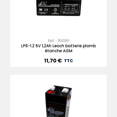
Réf. : 151099
LP6-1.2 6V 1,2Ah Leoch batterie plomb
étanche AGM
11,70 €
Prix
TTC