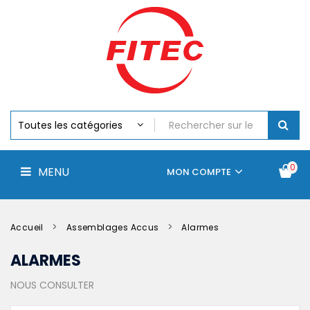
Batteries
MENU
Piles
Chargeurs
Et
Testeurs
Assemblages
Accus
Perceuse,
Visseuse
Et
0
MENU
Batteries
MON COMPTE
Électroportatifs
Accueil
Contactez-
La
nous
société
Accueil
Assemblages Accus
Alarmes
ALARMES
NOUS CONSULTER