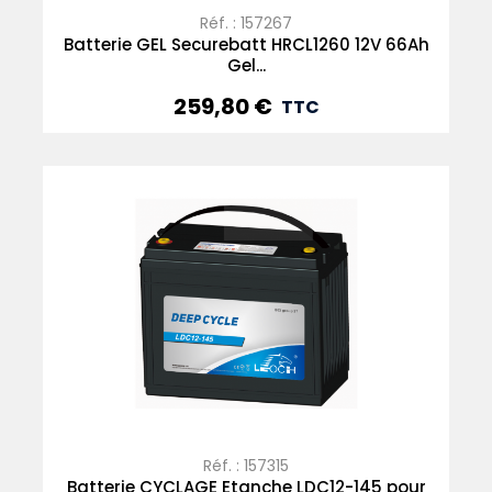
Réf. : 157267
Batterie GEL Securebatt HRCL1260 12V 66Ah
Gel...
259,80 €
Prix
TTC
Réf. : 157315
Batterie CYCLAGE Etanche LDC12-145 pour