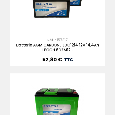
Réf. : 157317
Batterie AGM CARBONE LDC1214 12V 14,4Ah
LEOCH 6DZM12...
52,80 €
Prix
TTC