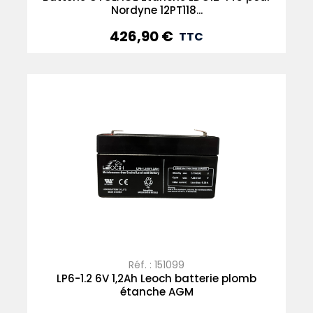
Nordyne 12PT118...
426,90 €
Prix
TTC
Réf. : 151099
LP6-1.2 6V 1,2Ah Leoch batterie plomb
étanche AGM