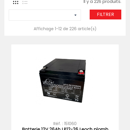
Il y a 226 produits.
FILTRER

Affichage 1-12 de 226 article(s)
Réf. : 151060
Batterie 12V 26Ah LP12-26 Leoch plomb