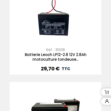
Réf. : 151018
Batterie Leoch LP12-2.8 12V 2.8Ah
motoculture tondeuse...
29,70 €
Prix
TTC