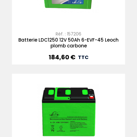
Réf. : 157206
Batterie LDC1250 12V 50Ah 6-EVF-45 Leoch
plomb carbone
184,60 €
Prix
TTC