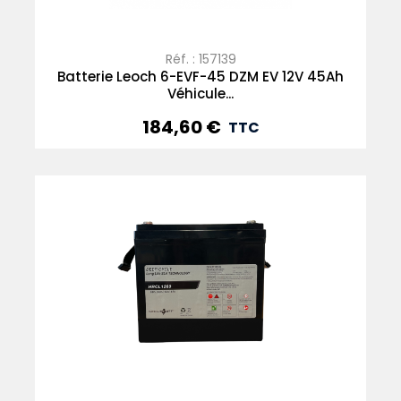
Réf. : 157139
Batterie Leoch 6-EVF-45 DZM EV 12V 45Ah
Véhicule...
184,60 €
Prix
TTC