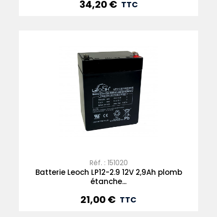
34,20 €
Prix
TTC
Réf. : 151020
Batterie Leoch LP12-2.9 12V 2,9Ah plomb
étanche...
21,00 €
Prix
TTC