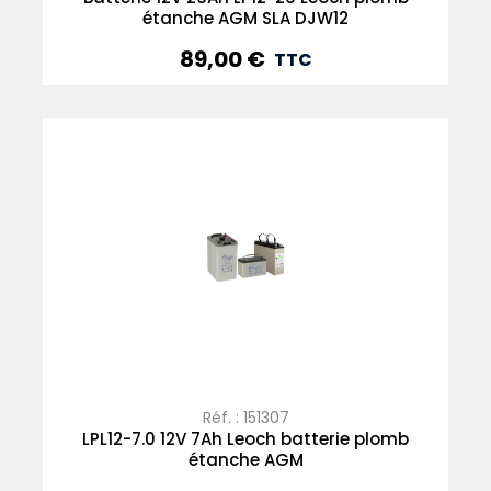
étanche AGM SLA DJW12
89,00 €
Prix
TTC
Réf. : 151307
LPL12-7.0 12V 7Ah Leoch batterie plomb
étanche AGM