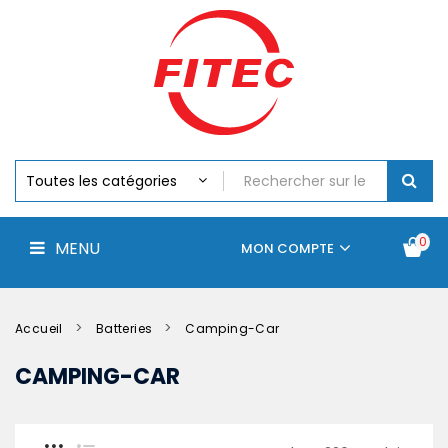
Batteries
MENU
Piles
Chargeurs
Et
Testeurs
Assemblages
Accus
Perceuse,
Visseuse
Et
0
MENU
Batteries
MON COMPTE
Électroportatifs
Accueil
Contactez-
La
nous
société
Accueil
Batteries
Camping-Car
CAMPING-CAR