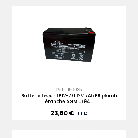
Réf. : 150035
Batterie Leoch LP12-7.0 12V 7Ah FR plomb
étanche AGM UL94...
23,60 €
Prix
TTC