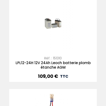
Réf. : 151310
LPL12-24H 12V 24Ah Leoch batterie plomb
étanche AGM
109,00 €
Prix
TTC