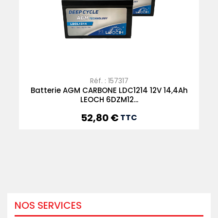
Réf. : 157317
Batterie AGM CARBONE LDC1214 12V 14,4Ah
LEOCH 6DZM12...
52,80 €
Prix
TTC
NOS SERVICES