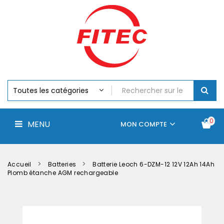
Batteries
MENU
Piles
Chargeurs
Et
Testeurs
Assemblages
Accus
Perceuse,
Visseuse
Et
0
MENU
Batteries
MON COMPTE
Électroportatifs
Accueil
Contactez-
La
nous
société
Accueil
Batteries
Batterie Leoch 6-DZM-12 12V 12Ah 14Ah
Plomb étanche AGM rechargeable