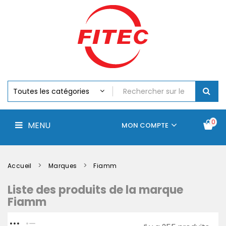
Batteries
MENU
Piles
Chargeurs
Et
Testeurs
Assemblages
Accus
Perceuse,
Visseuse
Et
0
MENU
Batteries
MON COMPTE
Électroportatifs
Accueil
Contactez-
La
nous
société
Accueil
Marques
Fiamm
Liste des produits de la marque
Fiamm