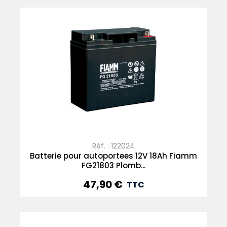
Réf. : 122024
Batterie pour autoportees 12V 18Ah Fiamm
FG21803 Plomb...
47,90 €
Prix
TTC