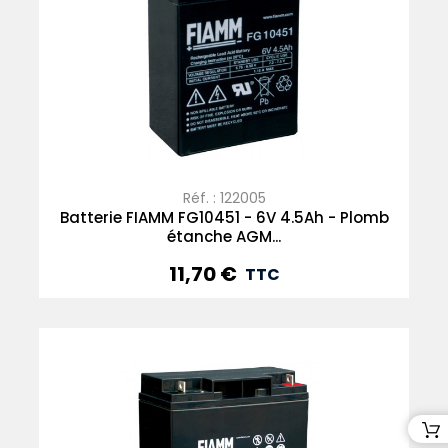
Réf. : 122005
Batterie FIAMM FG10451 - 6V 4.5Ah - Plomb
étanche AGM...
11,70 €
Prix
TTC