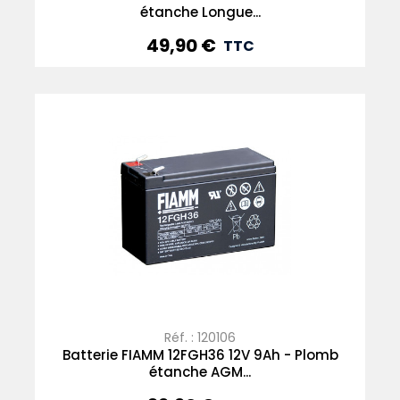
étanche Longue...
49,90 €
Prix
TTC
Réf. : 120106
Batterie FIAMM 12FGH36 12V 9Ah - Plomb
étanche AGM...