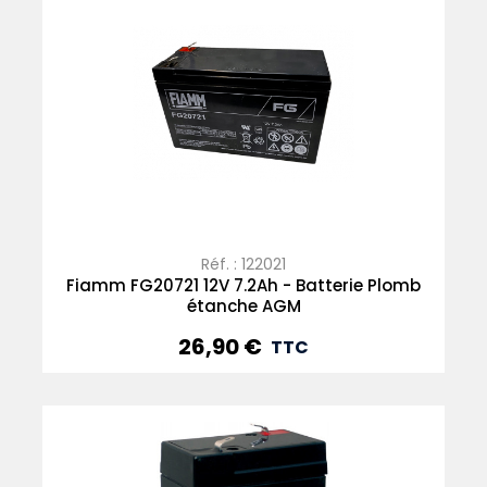
Réf. : 122021
Fiamm FG20721 12V 7.2Ah - Batterie Plomb
étanche AGM
26,90 €
Prix
TTC