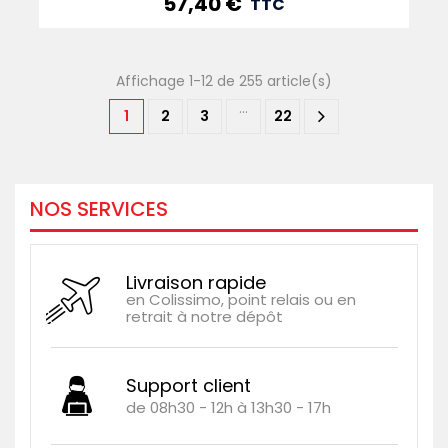
57,40 €
Prix
TTC
Affichage 1-12 de 255 article(s)
…
1
2
3
22
NOS SERVICES
Livraison rapide
en Colissimo, point relais ou en
retrait à notre dépôt
Support client
de 08h30 - 12h à 13h30 - 17h