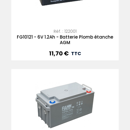
Réf. : 122001
FG10121 - 6V 1.2Ah - Batterie Plomb étanche
AGM
11,70 €
Prix
TTC