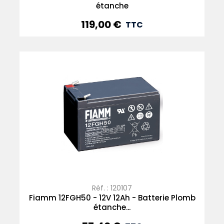
étanche
119,00 €
Prix
TTC
Réf. : 120107
Fiamm 12FGH50 - 12V 12Ah - Batterie Plomb
étanche...