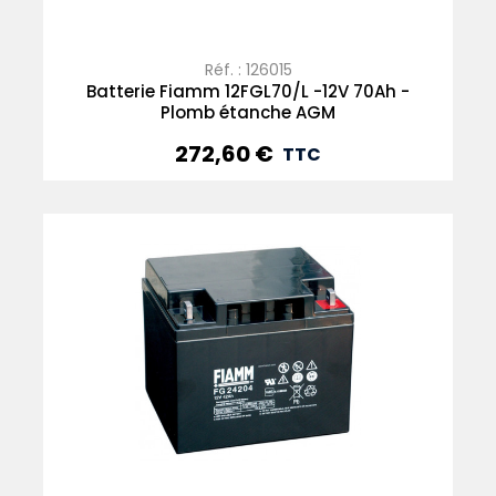
Réf. : 126015
Batterie Fiamm 12FGL70/L -12V 70Ah -
Plomb étanche AGM
272,60 €
Prix
TTC