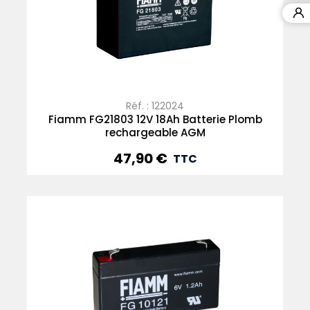
Réf. : 122024
Fiamm FG21803 12V 18Ah Batterie Plomb
rechargeable AGM
47,90 €
Prix
TTC