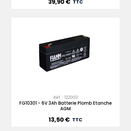
39,90 €
Prix
TTC
Réf. : 122003
FG10301 - 6V 3Ah Batterie Plomb Etanche
AGM
13,50 €
Prix
TTC