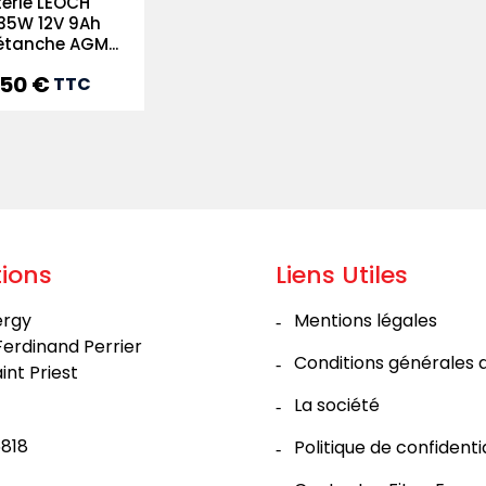
terie LEOCH
35W 12V 9Ah
étanche AGM...
,50 €
TTC
ions
Liens Utiles
ergy
Mentions légales
Ferdinand Perrier
Conditions générales 
int Priest
La société
818
Politique de confidenti