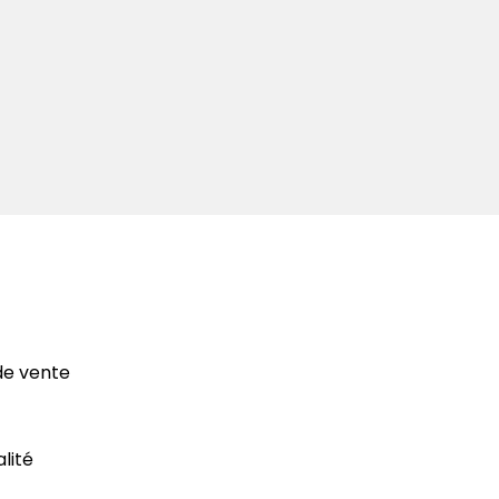
de vente
alité