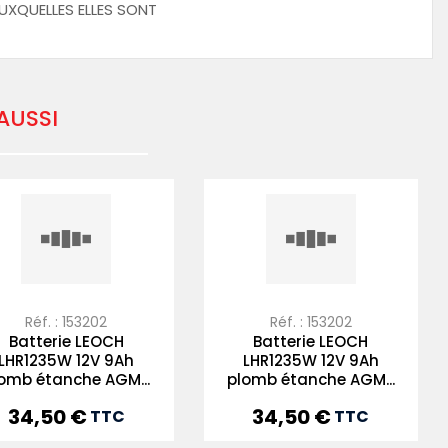
UXQUELLES ELLES SONT
AUSSI
Réf. : 153202
Réf. : 153202
Batterie LEOCH
Batterie LEOCH
LHR1235W 12V 9Ah
LHR1235W 12V 9Ah
omb étanche AGM...
plomb étanche AGM...
34,50 €
34,50 €
Prix
Prix
TTC
TTC