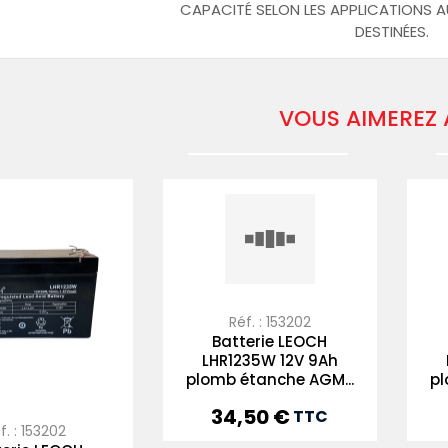
CAPACITÉ SELON LES APPLICATIONS A
DESTINÉES.
VOUS AIMEREZ 
Réf. : 153202
Batterie LEOCH
LHR1235W 12V 9Ah
plomb étanche AGM...
pl
34,50 €
Prix
TTC
f. : 153202