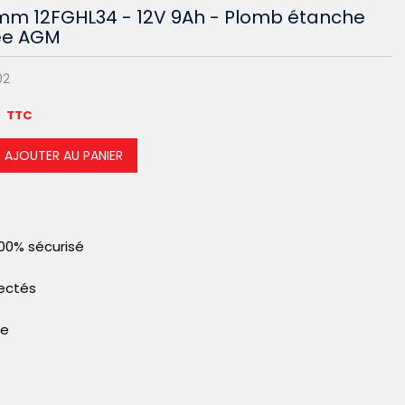
amm 12FGHL34 - 12V 9Ah - Plomb étanche
ée AGM
02
TTC
AJOUTER AU PANIER
00% sécurisé
pectés
le