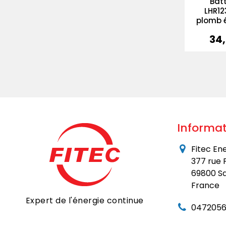
Bat
LHR12
plomb 
34
Prix
Informat
Fitec En
377 rue 
69800 Sa
France
Expert de l'énergie continue
0472056