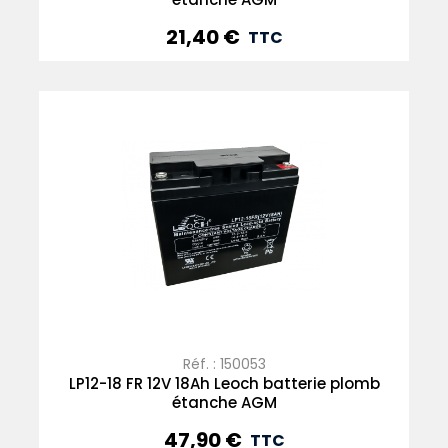
21,40 €
Prix
TTC
Réf. : 150053
LP12-18 FR 12V 18Ah Leoch batterie plomb
étanche AGM
47,90 €
Prix
TTC