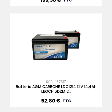
199,90 €
TTC
Réf. : 157317
Batterie AGM CARBONE LDC1214 12V 14,4Ah
LEOCH 6DZM12...
52,80 €
Prix
TTC