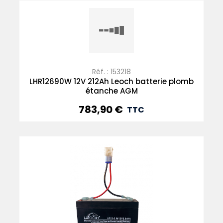
Réf. : 153218
LHR12690W 12V 212Ah Leoch batterie plomb
étanche AGM
783,90 €
Prix
TTC