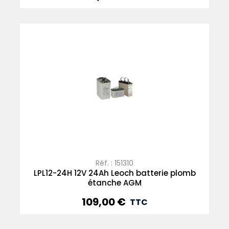
Réf. : 151310
LPL12-24H 12V 24Ah Leoch batterie plomb
étanche AGM
109,00 €
Prix
TTC