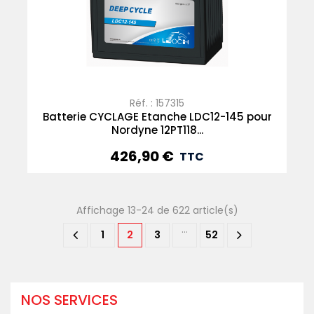
Réf. : 157315
Batterie CYCLAGE Etanche LDC12-145 pour
Nordyne 12PT118...
426,90 €
Prix
TTC
Affichage 13-24 de 622 article(s)
…
1
2
3
52
NOS SERVICES