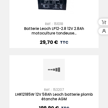
Réf. : 151018
Batterie Leoch LP12-2.8 12V 2.8Ah
motoculture tondeuse...
29,70 €
Prix
TTC
Réf. : 153207
LHR12185W 12V 58Ah Leoch batterie plomb
étanche AGM
Prix