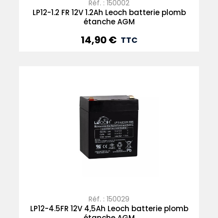
Réf. : 150002
LP12-1.2 FR 12V 1.2Ah Leoch batterie plomb
étanche AGM
14,90 €
Prix
TTC
Réf. : 150029
LP12-4.5FR 12V 4,5Ah Leoch batterie plomb
étanche AGM