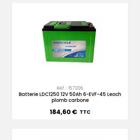
Réf. : 157206
Batterie LDC1250 12V 50Ah 6-EVF-45 Leoch
plomb carbone
184,60 €
Prix
TTC