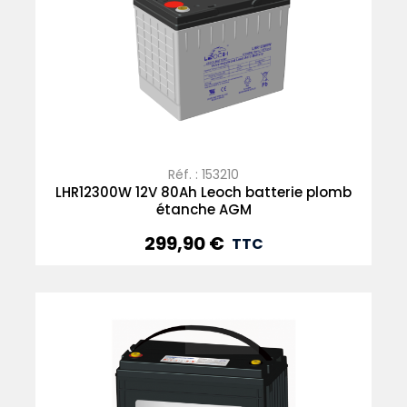
Réf. : 153210
LHR12300W 12V 80Ah Leoch batterie plomb
étanche AGM
299,90 €
Prix
TTC