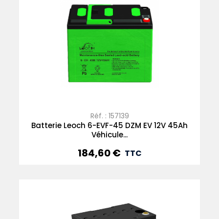
Réf. : 157139
Batterie Leoch 6-EVF-45 DZM EV 12V 45Ah
Véhicule...
184,60 €
Prix
TTC