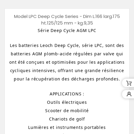
Model LPC Deep Cycle Series - Dim L.166 larg.175
ht.125/125 mm - kg.9,35
Série
Deep
Cycle
AGM
LPC
Les
batteries
Leoch
Deep
Cycle,
série
LPC,
sont
des
batteries
AGM
plomb-acide
régulées
par
valve
qui
ont
été
conçues
et
optimisées
pour
les
applications
cycliques
intensives,
offrant
une
grande
résilience
pour
la
récupération
des
décharges
profondes.
APPLICATIONS :
Outils électriques
Scooter de mobilité
Chariots de golf
Lumières et instruments portables