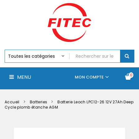
Batteries
MENU
Piles
Chargeurs
Et
Testeurs
Assemblages
Accus
Perceuse,
Visseuse
Et
0
MENU
Batteries
MON COMPTE
Électroportatifs
Accueil
Contactez-
La
nous
société
Accueil
Batteries
Batterie Leoch LPC12-26 12V 27Ah Deep
Cycle plomb étanche AGM