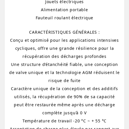
Jouets électriques
Alimentation portable
Fauteuil roulant électrique
CARACTÉRISTIQUES
GÉNÉRALES :
Conçu
et
optimisé
pour
les
applications
intensives
cycliques,
offre
une
grande
résilience
pour
la
récupération
des
décharges
profondes
Une
structure
d’étanchéité
fiable,
une
conception
de
valve
unique
et
la
technologie
AGM
réduisent
le
risque
de
fuite
Caractère
unique
de
la
conception
et
des
additifs
utilisés,
la
récupération
de
90%
de
sa
capacité
peut
être
restaurée
même
après
une
décharge
complète
jusqu’à
0
V
Température
de
travail
-20
°C
~
+
55
°C
Acceptation
de
charge
plus
élevée
par
rapport
aux