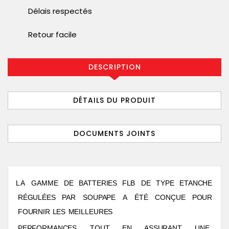
Délais respectés
Retour facile
DESCRIPTION
DÉTAILS DU PRODUIT
DOCUMENTS JOINTS
L
A
GAMM
E
D
E
B
A
TTERIE
S
FL
B
D
E
TYP
E
E
T
ANCH
E
RÉGULÉES
P
A
R
SOU
P
AP
E
A
ÉT
É
CONÇU
E
POU
R
FOURNI
R
LE
S
MEILLEURES
PERFORMANCE
S
TOU
T
E
N
ASSURAN
T
UN
E