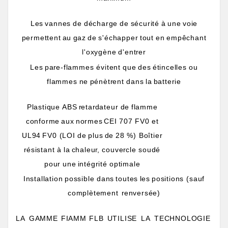
Les
vannes
de
décharge
de
sécurité
à
une
voie
permettent
au
gaz
de
s'échapper
tout
en
empêchant
l'oxygène
d'ent
r
er
Les
pa
r
e-flammes
évitent
que
des
étincelles
ou
flammes
ne
pénèt
r
ent
dans
la
batterie
Plastique
ABS
r
eta
r
dateur
de
flamme
conforme
aux
normes
CEI
707
FV0
et
UL94
FV0
(LOI
de
plus
de
28 %)
Boîtier
r
ésistant
à
la
chaleu
r
,
couve
r
cle
soudé
pour
une
intégrité
optimale
Installation
possible
dans
toutes
les
positions
(sauf
complètement
r
enversée)
LA
GAMME
FIAMM
FLB
UTILISE
LA
TECHNOLOGIE