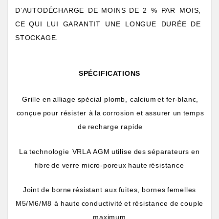
D’AUTODÉCHARGE
DE
MOINS
DE
2
%
P
AR
MOIS,
CE
QUI
LUI
GARANTIT
UNE
LONGUE
DURÉE
DE
STOCKAGE.
SPÉCIFIC
A
TIONS
Grille
en
alliage
spécial
plomb, calcium
et
fe
r
-blanc,
conçue
pour
r
ésister
à
la
cor
r
osion
et
assu
r
er
un
temps
de
r
echarge
rapide
La
technologie
VRLA
AGM
utilise
des
séparateurs
en
fib
r
e
de
ver
r
e
mic
r
o-po
r
eux
haute
r
ésistance
Joint
de
bo
r
ne
r
ésistant
aux
fuites,
bo
r
nes
femelles
M5/M6/M8
à
haute
conductivité
et
r
ésistance
de
couple
maximum