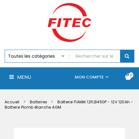
Batteries
MENU
Piles
Chargeurs
Et
Testeurs
Assemblages
Accus
Perceuse,
Visseuse
Et
0
MENU
Batteries
MON COMPTE
Électroportatifs
Accueil
Contactez-
La
nous
société
Accueil
Batteries
Batterie FIAMM 12FLB450P - 12V 120Ah -
Batterie Plomb étanche AGM