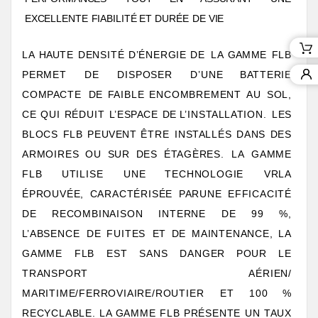
EXCELLENT
E
FIABILITÉ E
T
DURÉ
E
D
E
VIE
LA
HAUTE
DENSITÉ
D’ÉNERGIE
DE
LA
GAMME
FLB
PERMET
DE
DISPOSER
D’UNE
B
A
TTERIE
COM
P
ACTE
DE
F
AIBLE
ENCOMBREMENT
AU
SOL,
CE
QUI
RÉDUIT
L
’ES
P
ACE
DE
L
’INS
T
ALL
A
TION.
LES
BLOCS FLB
PEUVENT
ÊTRE
INS
T
ALLÉS
DANS DES
ARMOIRES
OU
SUR
DES
É
T
AGÈRES.
LA
GAMME
FLB
UTILISE
UNE
TECHNOLOGIE
VRLA
ÉPROUVÉE, CARACTÉRISÉE
P
ARUNE
EFFICACITÉ
DE
RECOMBINAISON
INTERNE
DE
99
%,
L
’ABSENCE
DE
FUITES
ET
DE
MAINTENANCE,
LA
GAMME
FLB
EST
SANS
DANGER
POUR
LE
TRANSPO
R
T
AÉRIEN/
MARITIME/FERROVIAIRE/ROUTIER
ET
100
%
RECYCLABLE.
LA
GAMME FLB
PRÉSENTE
UN
T
AUX