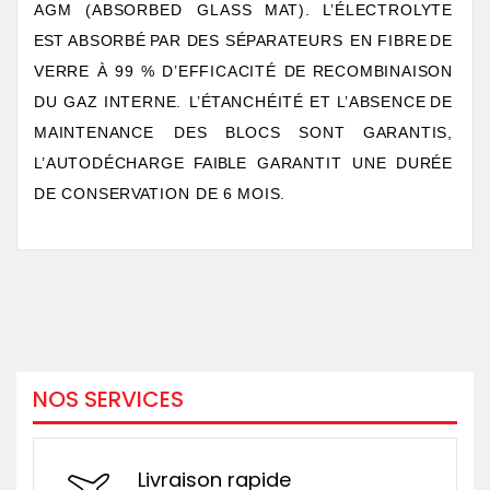
AGM
(ABSORBED
GLASS
M
A
T).
L
’ÉLECTRO
L
YTE
EST
ABSORBÉ
P
AR DES
SÉ
P
AR
A
TEURS
EN
FIBRE
DE
VERRE
À
99
%
D’EFFICACITÉ
DE
RECOMBINAISON
DU
GAZ
INTERNE.
L
’É
T
ANCHÉITÉ
ET
L
’ABSENCE
DE
MAINTENANCE
DES
BLOCS
SONT
GARANTIS,
L
’AUTODÉCHARGE
FAIBLE
GARANTIT
UNE
DURÉE
DE
CONSE
R
V
A
TION
DE
6 MOIS.
NOS SERVICES
Livraison rapide