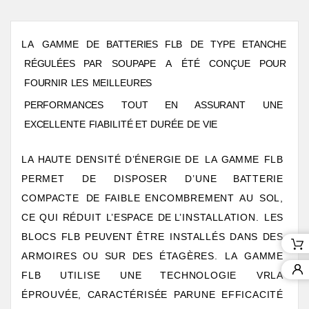
L
A
GAMM
E
D
E
B
A
TTERIE
S
FL
B
D
E
TYP
E
E
T
ANCH
E
RÉGULÉES
P
A
R
SOU
P
AP
E
A
ÉT
É
CONÇU
E
POU
R
FOURNI
R
LE
S
MEILLEURES
PERFORMANCE
S
TOU
T
E
N
ASSURAN
T
UN
E
EXCELLENT
E
FIABILITÉ E
T
DURÉ
E
D
E
VIE
LA
HAUTE
DENSITÉ
D’ÉNERGIE
DE
LA
GAMME
FLB
PERMET
DE
DISPOSER
D’UNE
B
A
TTERIE
COM
P
ACTE
DE
F
AIBLE
ENCOMBREMENT
AU
SOL,
CE
QUI
RÉDUIT
L
’ES
P
ACE
DE
L
’INS
T
ALL
A
TION.
LES
BLOCS FLB
PEUVENT
ÊTRE
INS
T
ALLÉS
DANS DES
ARMOIRES
OU
SUR
DES
É
T
AGÈRES.
LA
GAMME
FLB
UTILISE
UNE
TECHNOLOGIE
VRLA
ÉPROUVÉE, CARACTÉRISÉE
P
ARUNE
EFFICACITÉ