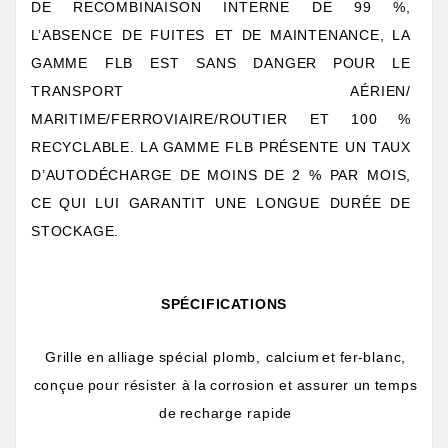
DE
RECOMBINAISON
INTERNE
DE
99
%,
L
’ABSENCE
DE
FUITES
ET
DE
MAINTENANCE,
LA
GAMME
FLB
EST
SANS
DANGER
POUR
LE
TRANSPO
R
T
AÉRIEN/
MARITIME/FERROVIAIRE/ROUTIER
ET
100
%
RECYCLABLE.
LA
GAMME FLB
PRÉSENTE
UN
T
AUX
D’AUTODÉCHARGE
DE
MOINS
DE
2
%
P
AR
MOIS,
CE
QUI
LUI
GARANTIT
UNE
LONGUE
DURÉE
DE
STOCKAGE.
SPÉCIFIC
A
TIONS
Grille
en
alliage
spécial
plomb, calcium
et
fe
r
-blanc,
conçue
pour
r
ésister
à
la
cor
r
osion
et
assu
r
er
un
temps
de
r
echarge
rapide