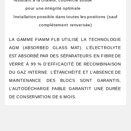
r
ésistant
à
la
chaleu
r
,
couve
r
cle
soudé
pour
une
intégrité
optimale
Installation
possible
dans
toutes
les
positions
(sauf
complètement
r
enversée)
LA
GAMME
FIAMM
FLB
UTILISE
LA
TECHNOLOGIE
AGM
(ABSORBED
GLASS
M
A
T).
L
’ÉLECTRO
L
YTE
EST
ABSORBÉ
P
AR DES
SÉ
P
AR
A
TEURS
EN
FIBRE
DE
VERRE
À
99
%
D’EFFICACITÉ
DE
RECOMBINAISON
DU
GAZ
INTERNE.
L
’É
T
ANCHÉITÉ
ET
L
’ABSENCE
DE
MAINTENANCE
DES
BLOCS
SONT
GARANTIS,
L
’AUTODÉCHARGE
FAIBLE
GARANTIT
UNE
DURÉE
DE
CONSE
R
V
A
TION
DE
6 MOIS.