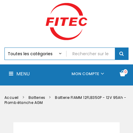
Batteries
MENU
Piles
Chargeurs
Et
Testeurs
Assemblages
Accus
Perceuse,
Visseuse
Et
0
MENU
Batteries
MON COMPTE
Électroportatifs
Accueil
Contactez-
La
nous
société
Accueil
Batteries
Batterie FIAMM 12FLB350P - 12V 95Ah -
Plomb étanche AGM