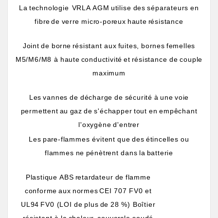
La
technologie
VRLA
AGM
utilise
des
séparateurs
en
fib
r
e
de
ver
r
e
mic
r
o-po
r
eux
haute
r
ésistance
Joint
de
bo
r
ne
r
ésistant
aux
fuites,
bo
r
nes
femelles
M5/M6/M8
à
haute
conductivité
et
r
ésistance
de
couple
maximum
Les
vannes
de
décharge
de
sécurité
à
une
voie
permettent
au
gaz
de
s'échapper
tout
en
empêchant
l'oxygène
d'ent
r
er
Les
pa
r
e-flammes
évitent
que
des
étincelles
ou
flammes
ne
pénèt
r
ent
dans
la
batterie
Plastique
ABS
r
eta
r
dateur
de
flamme
conforme
aux
normes
CEI
707
FV0
et
UL94
FV0
(LOI
de
plus
de
28 %)
Boîtier