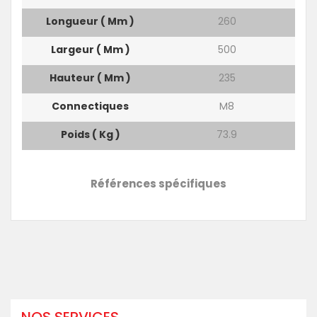
Longueur ( Mm )
260
Largeur ( Mm )
500
Hauteur ( Mm )
235
Connectiques
M8
Poids ( Kg )
73.9
Références spécifiques