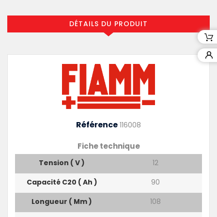
DÉTAILS DU PRODUIT
Référence
116008
Fiche technique
Tension ( V )
12
Capacité C20 ( Ah )
90
Longueur ( Mm )
108