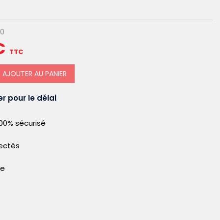
00
€
TTC
AJOUTER AU PANIER
r pour le délai
00% sécurisé
pectés
le