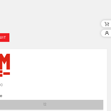
UIT
00
e
12