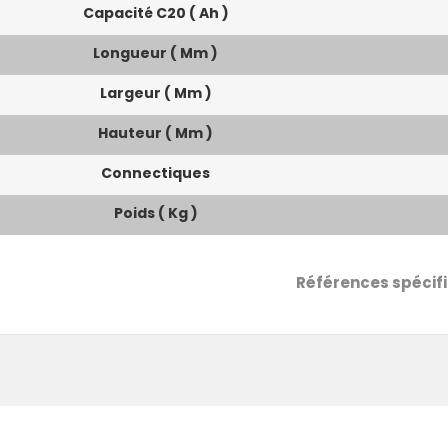
Capacité C20 ( Ah )
Longueur ( Mm )
Largeur ( Mm )
Hauteur ( Mm )
Connectiques
Poids ( Kg )
Références spécif