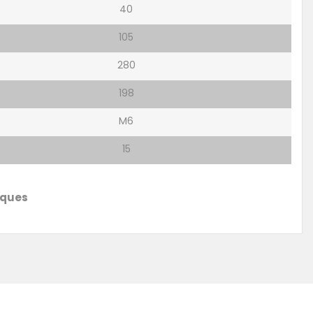
40
105
280
198
M6
15
iques