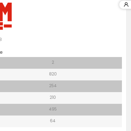
18
e
2
820
254
210
495
64