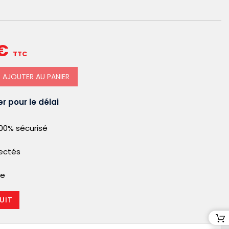
€
TTC
AJOUTER AU PANIER
r pour le délai
00% sécurisé
pectés
le
UIT