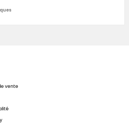
iques
de vente
alité
y