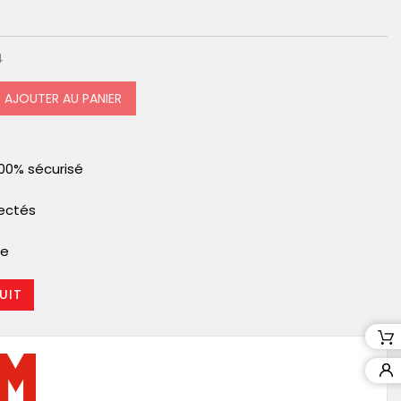
4
AJOUTER AU PANIER
00% sécurisé
pectés
le
UIT