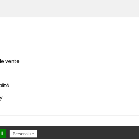
de vente
alité
y
ll
Personalize