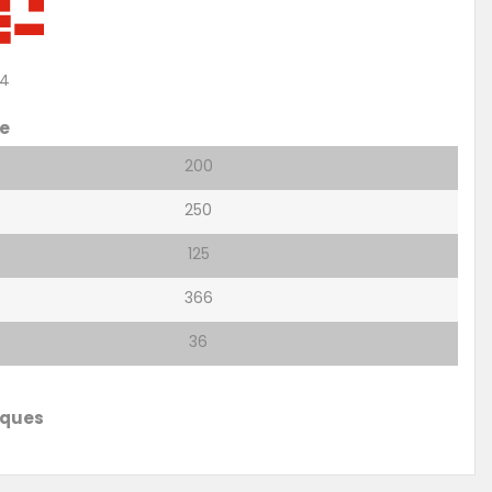
24
e
200
250
125
366
36
iques