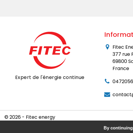
Informat
Fitec En
377 rue 
69800 Sa
France
Expert de l'énergie continue
0472056
contact
© 2026 - Fitec energy
By continuing 