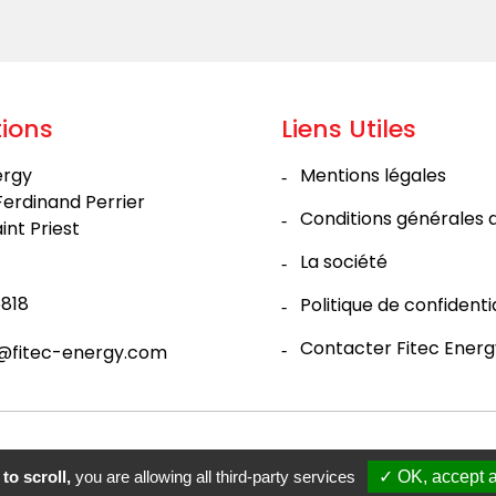
ions
Liens Utiles
ergy
Mentions légales
Ferdinand Perrier
Conditions générales 
int Priest
La société
818
Politique de confidenti
Contacter Fitec Energ
@fitec-energy.com
to scroll,
you are allowing all third-party services
✓ OK, accept a