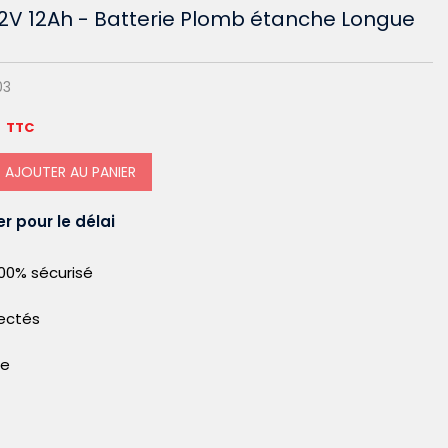
12V 12Ah - Batterie Plomb étanche Longue
03
TTC
AJOUTER AU PANIER
r pour le délai
00% sécurisé
pectés
le