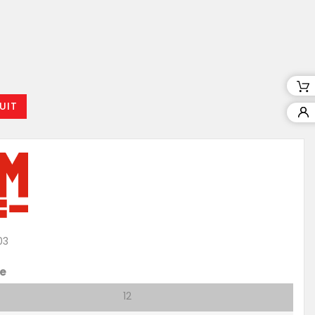
UIT
03
e
12