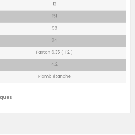
12
151
98
94
Faston 6.35 ( T2 )
4.2
Plomb étanche
iques