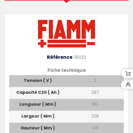
Référence
118023
Fiche technique
Tension ( V )
2
Capacité C20 ( Ah )
287
Longueur ( Mm )
182
Largeur ( Mm )
228
Hauteur ( Mm )
415