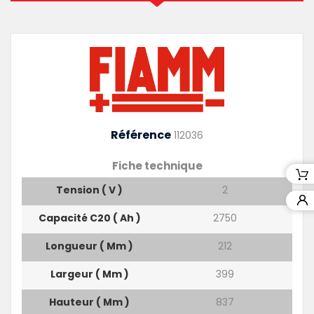
Référence
112036
Fiche technique
Tension ( V )
2
Capacité C20 ( Ah )
2750
Longueur ( Mm )
212
Largeur ( Mm )
399
Hauteur ( Mm )
837