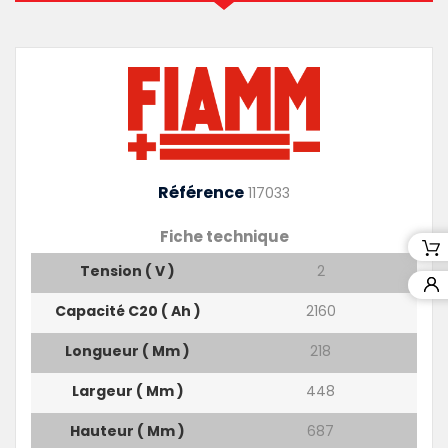
Référence
117033
Fiche technique
Tension ( V )
2
Capacité C20 ( Ah )
2160
Longueur ( Mm )
218
Largeur ( Mm )
448
Hauteur ( Mm )
687