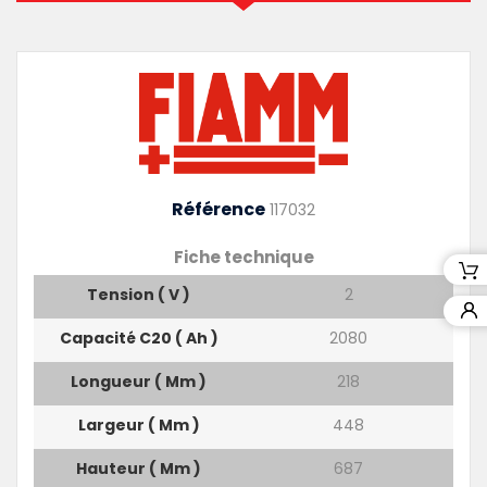
Référence
117032
Fiche technique
Tension ( V )
2
Capacité C20 ( Ah )
2080
Longueur ( Mm )
218
Largeur ( Mm )
448
Hauteur ( Mm )
687