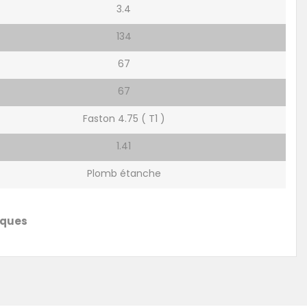
3.4
134
67
67
Faston 4.75 ( T1 )
1.41
Plomb étanche
iques