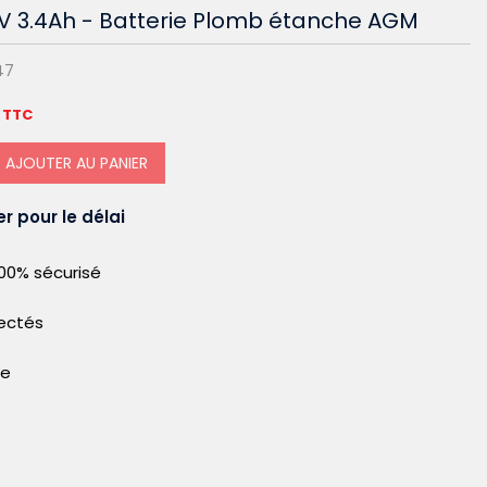
2V 3.4Ah - Batterie Plomb étanche AGM
47
TTC
AJOUTER AU PANIER
r pour le délai
00% sécurisé
pectés
le