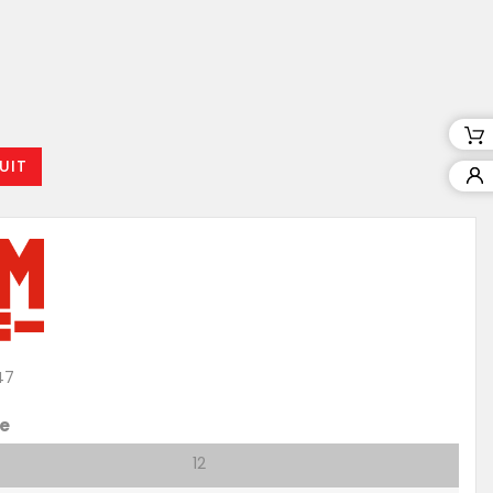
UIT
47
e
12