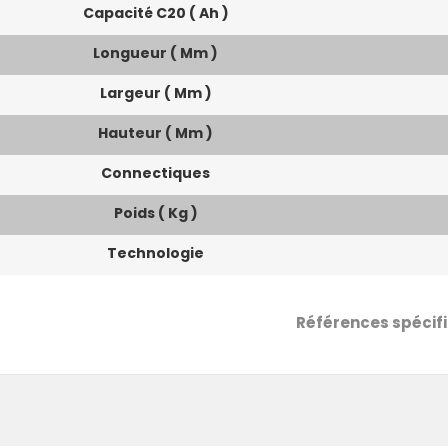
Capacité C20 ( Ah )
Longueur ( Mm )
Largeur ( Mm )
Hauteur ( Mm )
Connectiques
Poids ( Kg )
Technologie
Références spécif