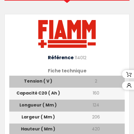
Référence
114012
Fiche technique
Tension ( V )
2
Capacité C20 ( Ah )
160
Longueur ( Mm )
124
Largeur ( Mm )
206
Hauteur ( Mm )
420