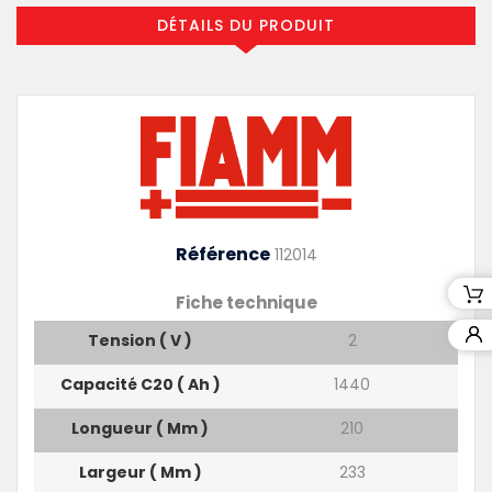
DÉTAILS DU PRODUIT
Référence
112014
Fiche technique
Tension ( V )
2
Capacité C20 ( Ah )
1440
Longueur ( Mm )
210
Largeur ( Mm )
233