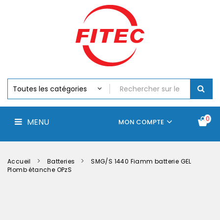
Batteries
MENU
Piles
Chargeurs
Et
Testeurs
Assemblages
Accus
Perceuse,
Visseuse
Et
0
MENU
Batteries
MON COMPTE
Électroportatifs
Accueil
Contactez-
La
nous
société
Accueil
Batteries
SMG/S 1440 Fiamm batterie GEL
Plomb étanche OPzS