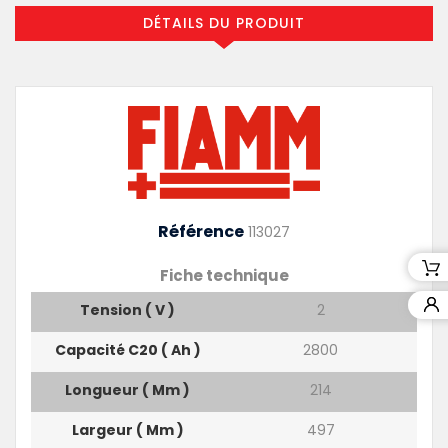
DÉTAILS DU PRODUIT
Référence
113027
Fiche technique
Tension ( V )
2
Capacité C20 ( Ah )
2800
Longueur ( Mm )
214
Largeur ( Mm )
497