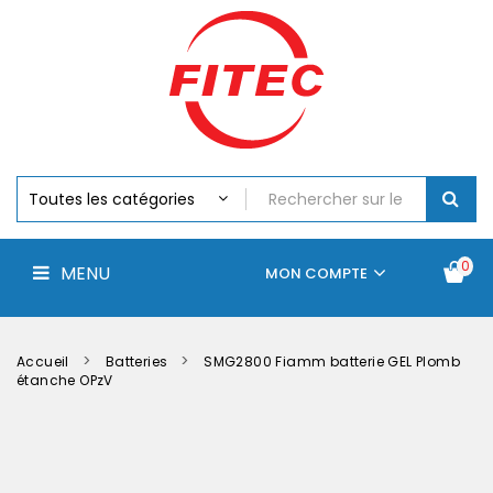
Batteries
MENU
Piles
Chargeurs
Et
Testeurs
Assemblages
Accus
Perceuse,
Visseuse
Et
0
MENU
Batteries
MON COMPTE
Électroportatifs
Accueil
Contactez-
La
nous
société
Accueil
Batteries
SMG2800 Fiamm batterie GEL Plomb
étanche OPzV