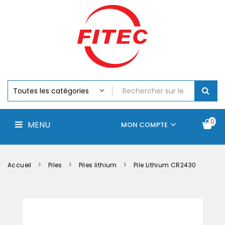
Batteries
MENU
Piles
Chargeurs
Et
Testeurs
Assemblages
Accus
Perceuse,
Visseuse
Et
0
MENU
Batteries
MON COMPTE
Électroportatifs
Accueil
Contactez-
La
nous
société
Accueil
Piles
Piles lithium
Pile Lithium CR2430