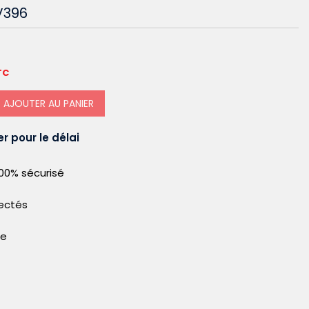
V396
TC
AJOUTER AU PANIER
r pour le délai
00% sécurisé
pectés
le