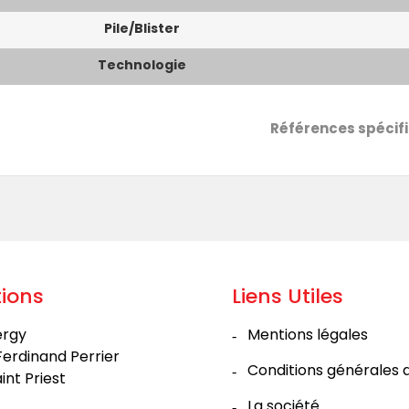
Pile/blister
Technologie
Références spécif
ions
Liens Utiles
ergy
Mentions légales
Ferdinand Perrier
Conditions générales 
int Priest
La société