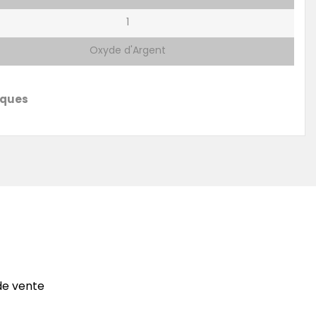
1
Oxyde d'Argent
iques
de vente