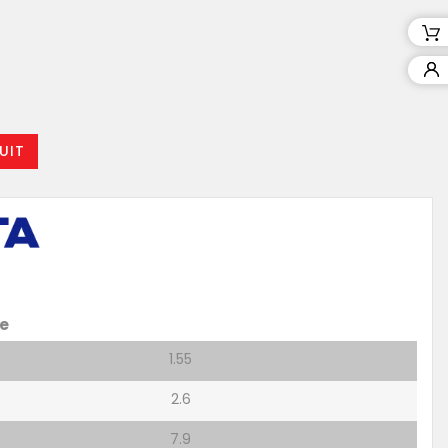
UIT
e
1.55
2.6
7.9