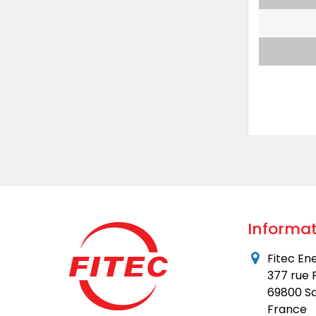
Informat
Fitec En
377 rue 
69800 Sa
France