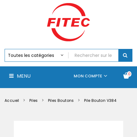
Batteries
MENU
Piles
Chargeurs
Et
Testeurs
Assemblages
Accus
Perceuse,
Visseuse
Et
0
MENU
Batteries
MON COMPTE
Électroportatifs
Accueil
Contactez-
La
nous
société
Accueil
Piles
Piles Boutons
Pile Bouton V384