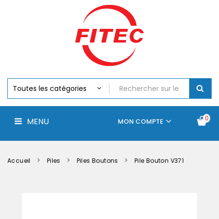
Batteries
MENU
Piles
Chargeurs
Et
Testeurs
Assemblages
Accus
Perceuse,
Visseuse
Et
0
MENU
Batteries
MON COMPTE
Électroportatifs
Accueil
Contactez-
La
nous
société
Accueil
Piles
Piles Boutons
Pile Bouton V371