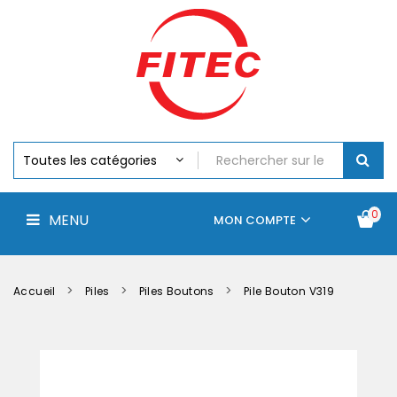
Batteries
MENU
Piles
Chargeurs
Et
Testeurs
Assemblages
Accus
Perceuse,
Visseuse
Et
0
MENU
Batteries
MON COMPTE
Électroportatifs
Accueil
Contactez-
La
nous
société
Accueil
Piles
Piles Boutons
Pile Bouton V319