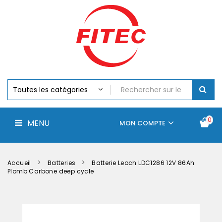
Batteries
MENU
Piles
Chargeurs
Et
Testeurs
Assemblages
Accus
Perceuse,
Visseuse
Et
0
MENU
Batteries
MON COMPTE
Électroportatifs
Accueil
Contactez-
La
nous
société
Accueil
Batteries
Batterie Leoch LDC1286 12V 86Ah
Plomb Carbone deep cycle