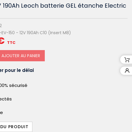
 190Ah Leoch batterie GEL étanche Electric
2
EV-150 - 12V 190Ah C10 (Insert M8)
€
TTC
AJOUTER AU PANIER
r pour le délai
00% sécurisé
pectés
le
 DU PRODUIT