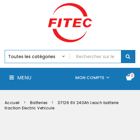
Batteries
MENU
Piles
Chargeurs
Et
Testeurs
Assemblages
Accus
Perceuse,
Visseuse
Et
0
MENU
Batteries
MON COMPTE
Électroportatifs
Accueil
Contactez-
La
nous
société
Accueil
Batteries
DT126 6V 240Ah Leoch batterie
traction Electric Vehicule