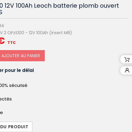
0 12V 100Ah Leoch batterie plomb ouvert
S
94
V 2 OPzS100 - 12V 100Ah (Insert M8)
€
TTC
AJOUTER AU PANIER
r pour le délai
00% sécurisé
pectés
le
 DU PRODUIT