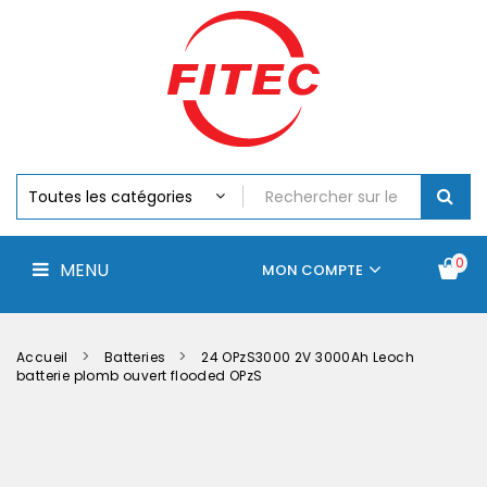
Batteries
MENU
Piles
Chargeurs
Et
Testeurs
Assemblages
Accus
Perceuse,
Visseuse
Et
0
MENU
Batteries
MON COMPTE
Électroportatifs
Accueil
Contactez-
La
nous
société
Accueil
Batteries
24 OPzS3000 2V 3000Ah Leoch
batterie plomb ouvert flooded OPzS