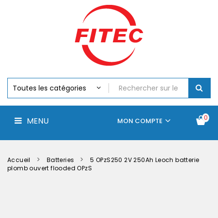
Batteries
MENU
Piles
Chargeurs
Et
Testeurs
Assemblages
Accus
Perceuse,
Visseuse
Et
0
MENU
Batteries
MON COMPTE
Électroportatifs
Accueil
Contactez-
La
nous
société
Accueil
Batteries
5 OPzS250 2V 250Ah Leoch batterie
plomb ouvert flooded OPzS