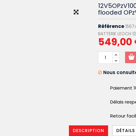
12V5OPzV100
flooded OPz
Référence
1567
BATTERIE LEOCH 1
549,00
Nous consulte
Paiement 1
Délais res
Retour faci
DESCRIPTION
DÉTAILS