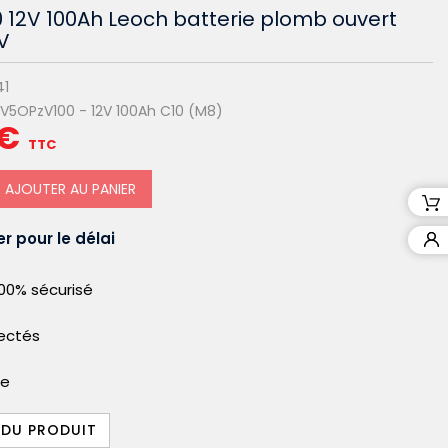
 12V 100Ah Leoch batterie plomb ouvert
V
41
2V5OPzV100 - 12V 100Ah C10 (M8)
 €
TTC
AJOUTER AU PANIER
r pour le délai
00% sécurisé
pectés
le
 DU PRODUIT