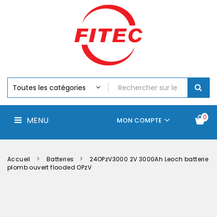
Batteries
MENU
Piles
Chargeurs
Et
Testeurs
Assemblages
Accus
Perceuse,
Visseuse
Et
0
MENU
Batteries
MON COMPTE
Électroportatifs
Accueil
Contactez-
La
nous
société
Accueil
Batteries
24OPzV3000 2V 3000Ah Leoch batterie
plomb ouvert flooded OPzV