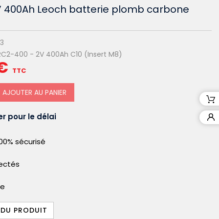
 400Ah Leoch batterie plomb carbone
13
RC2-400 - 2V 400Ah C10 (Insert M8)
€
TTC
AJOUTER AU PANIER
r pour le délai
00% sécurisé
pectés
le
 DU PRODUIT