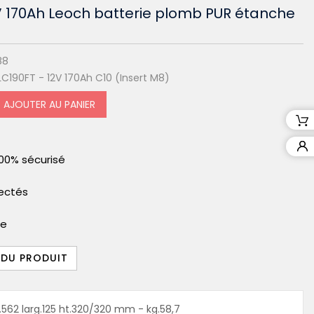
V 170Ah Leoch batterie plomb PUR étanche
88
C190FT - 12V 170Ah C10 (Insert M8)
AJOUTER AU PANIER
00% sécurisé
pectés
le
 DU PRODUIT
.562 larg.125 ht.320/320 mm - kg.58,7