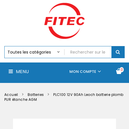
Batteries
MENU
Piles
Chargeurs
Et
Testeurs
Assemblages
Accus
Perceuse,
Visseuse
Et
0
MENU
Batteries
MON COMPTE
Électroportatifs
Accueil
Contactez-
La
nous
société
Accueil
Batteries
PLC100 12V 90Ah Leoch batterie plomb
PUR étanche AGM