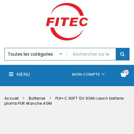
Batteries
MENU
Piles
Chargeurs
Et
Testeurs
Assemblages
Accus
Perceuse,
Visseuse
Et
0
MENU
Batteries
MON COMPTE
Électroportatifs
Accueil
Contactez-
La
nous
société
Accueil
Batteries
PLH+C 90FT 12V 90Ah Leoch batterie
plomb PUR étanche AGM