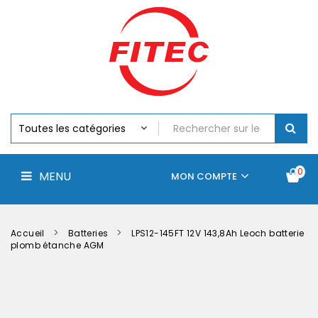
Batteries
MENU
Piles
Chargeurs
Et
Testeurs
Assemblages
Accus
Perceuse,
Visseuse
Et
0
MENU
Batteries
MON COMPTE
Électroportatifs
Accueil
Contactez-
La
nous
société
Accueil
Batteries
LPS12-145FT 12V 143,8Ah Leoch batterie
plomb étanche AGM