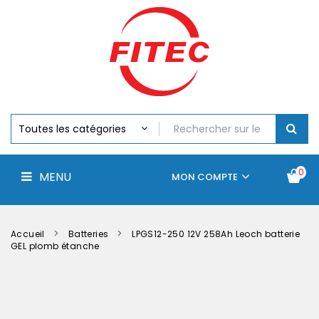
Batteries
MENU
Piles
Chargeurs
Et
Testeurs
Assemblages
Accus
Perceuse,
Visseuse
Et
0
MENU
Batteries
MON COMPTE
Électroportatifs
Accueil
Contactez-
La
nous
société
Accueil
Batteries
LPGS12-250 12V 258Ah Leoch batterie
GEL plomb étanche