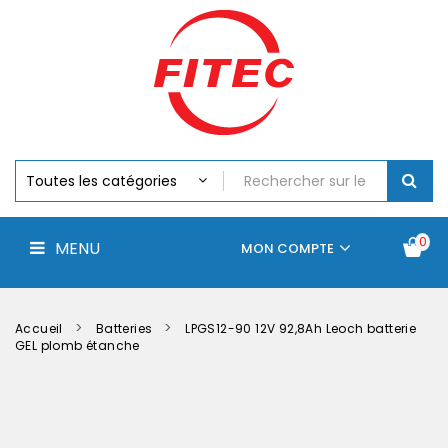
Batteries
MENU
Piles
Chargeurs
Et
Testeurs
Assemblages
Accus
Perceuse,
Visseuse
Et
0
MENU
Batteries
MON COMPTE
Électroportatifs
Accueil
Contactez-
La
nous
société
Accueil
Batteries
LPGS12-90 12V 92,8Ah Leoch batterie
GEL plomb étanche