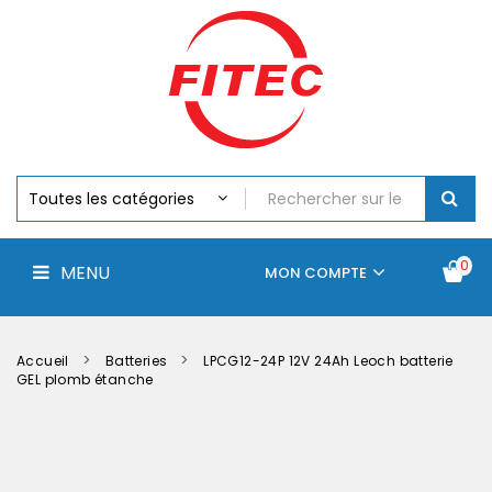
Batteries
MENU
Piles
Chargeurs
Et
Testeurs
Assemblages
Accus
Perceuse,
Visseuse
Et
0
MENU
Batteries
MON COMPTE
Électroportatifs
Accueil
Contactez-
La
nous
société
Accueil
Batteries
LPCG12-24P 12V 24Ah Leoch batterie
GEL plomb étanche